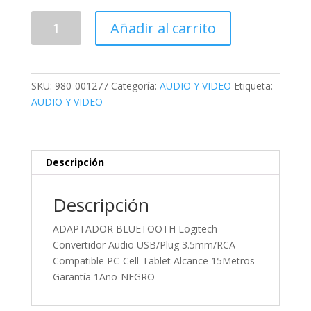
ADAPTADOR
Añadir al carrito
BLUETOOTH
Logitech
Convertidor
Audio
SKU:
980-001277
Categoría:
AUDIO Y VIDEO
Etiqueta:
USB/Plug
AUDIO Y VIDEO
3.5mm/RCA
Compatible
PC-
Cell-
Descripción
Tablet
Alcance
Descripción
15Metros
Garantía
ADAPTADOR BLUETOOTH Logitech
1Año-
Convertidor Audio USB/Plug 3.5mm/RCA
NEGRO
Compatible PC-Cell-Tablet Alcance 15Metros
cantidad
Garantía 1Año-NEGRO