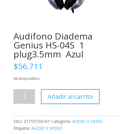
Audifono Diadema
Genius HS-04S 1
plug3.5mm Azul
$
56,711
44 disponibles
Audifono
Añadir al carrito
Diadema
Genius
HS-
04S
SKU:
31710156101
Categoría:
AUDIO Y VIDEO
1
Etiqueta:
AUDIO Y VIDEO
plug3.5mm