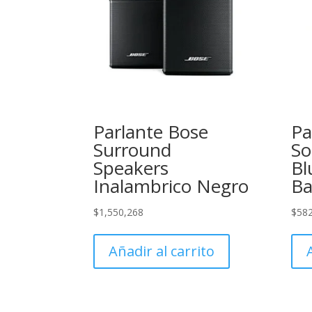
Parlante Bose
Pa
Surround
So
Speakers
Bl
Inalambrico Negro
Ba
$
1,550,268
$
58
Añadir al carrito