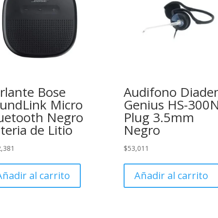
rlante Bose
Audifono Diad
undLink Micro
Genius HS-300
uetooth Negro
Plug 3.5mm
teria de Litio
Negro
2,381
$
53,011
Añadir al carrito
Añadir al carrito