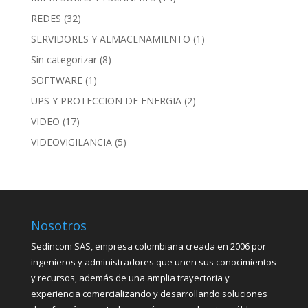
REDES
(32)
SERVIDORES Y ALMACENAMIENTO
(1)
Sin categorizar
(8)
SOFTWARE
(1)
UPS Y PROTECCION DE ENERGIA
(2)
VIDEO
(17)
VIDEOVIGILANCIA
(5)
Nosotros
Sedincom SAS, empresa colombiana creada en 2006 por
ingenieros y administradores que unen sus conocimientos
y recursos, además de una amplia trayectoria y
experiencia comercializando y desarrollando soluciones