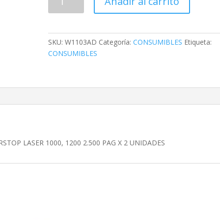
Añadir al carrito
HP
REGARGA
DE
TONER
SKU:
W1103AD
Categoría:
CONSUMIBLES
Etiqueta:
NEGRO
CONSUMIBLES
NEVERSTOP
LASER
1000,
1200
2.500
PAG
X
2
TOP LASER 1000, 1200 2.500 PAG X 2 UNIDADES
UNIDADES
cantidad