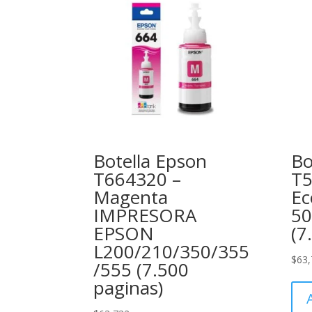
Botella Epson
Bo
T664320 –
T5
Magenta
Ec
IMPRESORA
50
EPSON
(7
L200/210/350/355
$
63,
/555 (7.500
paginas)