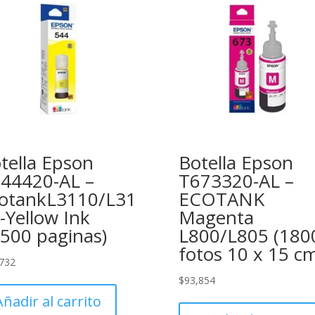
tella Epson
Botella Epson
44420-AL –
T673320-AL –
otankL3110/L31
ECOTANK
-Yellow Ink
Magenta
.500 paginas)
L800/L805 (180
fotos 10 x 15 c
732
$
93,854
Añadir al carrito