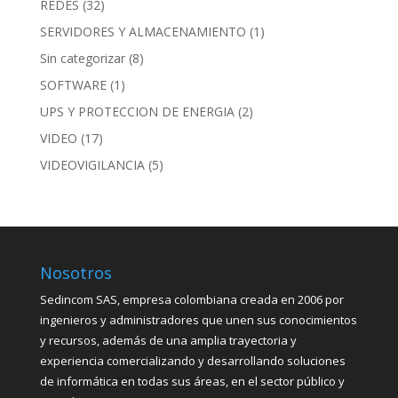
REDES
(32)
SERVIDORES Y ALMACENAMIENTO
(1)
Sin categorizar
(8)
SOFTWARE
(1)
UPS Y PROTECCION DE ENERGIA
(2)
VIDEO
(17)
VIDEOVIGILANCIA
(5)
Nosotros
Sedincom SAS, empresa colombiana creada en 2006 por
ingenieros y administradores que unen sus conocimientos
y recursos, además de una amplia trayectoria y
experiencia comercializando y desarrollando soluciones
de informática en todas sus áreas, en el sector público y