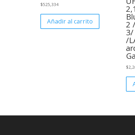
UH
$
525,334
2,
Bl
Añadir al carrito
2 
3/
/L
ar
Ga
$
2,2