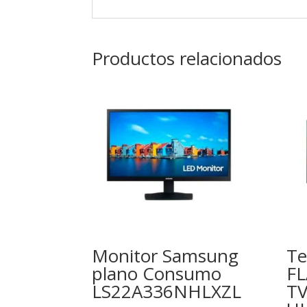
Productos relacionados
Monitor Samsung
Te
plano Consumo
FL
LS22A336NHLXZL
TV