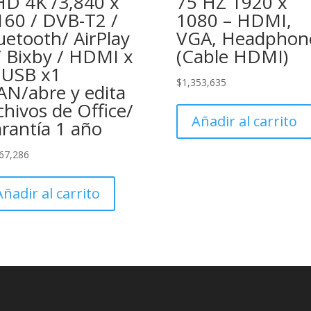
D 4K /3,840 x
75 HZ 1920 x
160 / DVB-T2 /
1080 – HDMI,
uetooth/ AirPlay
VGA, Headphon
/ Bixby / HDMI x
(Cable HDMI)
 USB x1
$
1,353,635
AN/abre y edita
chivos de Office/
Añadir al carrito
rantía 1 año
67,286
Añadir al carrito