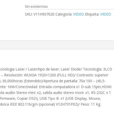
Sin existencias
SKU:
V11H907020
Categoría:
VIDEO
Etiqueta:
VIDEO
nologia Laser / Laser/tipo de laser: Laser Diode/ Tecnología: 3LCD
or – Resolución: WUXGA 1920×1200 (FULL HD)/ Contraste: superior
); 30,000horas (Extendido)/Apertura de pantalla: 70a 100 – (40,5-
eante: 16W/Conectividad: Entrada computadora x1 D-sub 15pin,HDMI
da audiio Stereo mini: x2, salida audio stereo moni: x1, RS-232C x 1
Firmware, Copiar OSD), USB Tipo B: x1 (USB Display, Mouse,
mbrica IEEE 802.11b/g/n (opcional) V12H731P02)/ Peso: 11 Kg