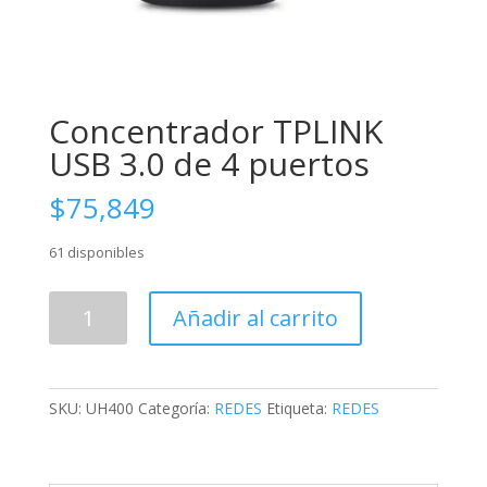
Concentrador TPLINK
USB 3.0 de 4 puertos
$
75,849
61 disponibles
Concentrador
Añadir al carrito
TPLINK
USB
3.0
de
SKU:
UH400
Categoría:
REDES
Etiqueta:
REDES
4
puertos
cantidad