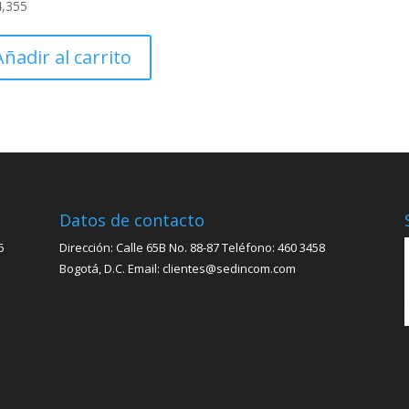
4,355
Añadir al carrito
Datos de contacto
6
Dirección: Calle 65B No. 88-87 Teléfono: 460 3458
Bogotá, D.C. Email: clientes@sedincom.com