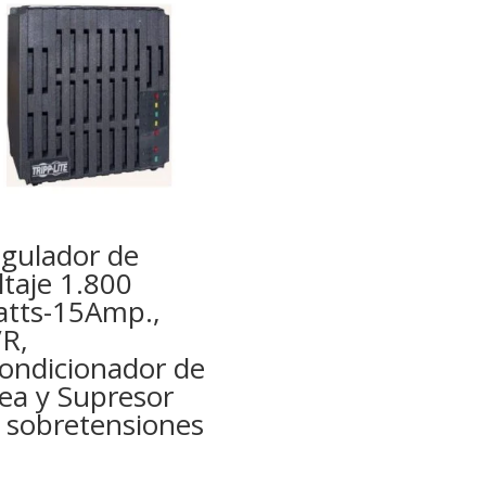
gulador de
ltaje 1.800
tts-15Amp.,
R,
ondicionador de
nea y Supresor
 sobretensiones