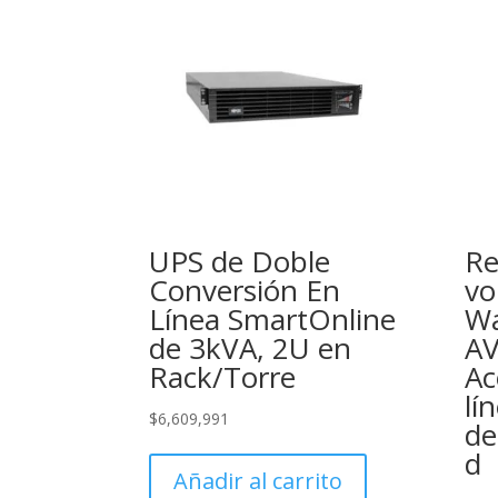
UPS de Doble
Re
Conversión En
vo
Línea SmartOnline
Wa
de 3kVA, 2U en
AV
Rack/Torre
Ac
lí
$
6,609,991
de
d
Añadir al carrito