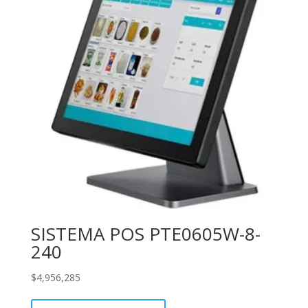
SISTEMA POS PTE0605W-8-
240
$
4,956,285