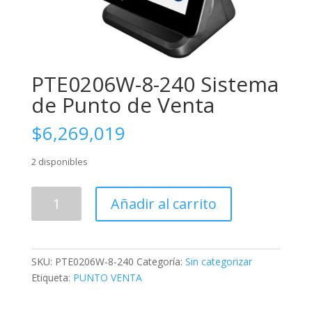
PTE0206W-8-240 Sistema
de Punto de Venta
$
6,269,019
2 disponibles
PTE0206W-
Añadir al carrito
8-
240
Sistema
de
SKU:
PTE0206W-8-240
Categoría:
Sin categorizar
Punto
Etiqueta:
PUNTO VENTA
de
Venta