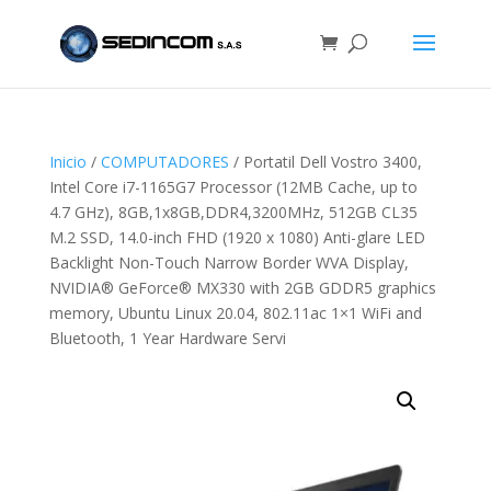
Inicio
/
COMPUTADORES
/ Portatil Dell Vostro 3400,
Intel Core i7-1165G7 Processor (12MB Cache, up to
4.7 GHz), 8GB,1x8GB,DDR4,3200MHz, 512GB CL35
M.2 SSD, 14.0-inch FHD (1920 x 1080) Anti-glare LED
Backlight Non-Touch Narrow Border WVA Display,
NVIDIA® GeForce® MX330 with 2GB GDDR5 graphics
memory, Ubuntu Linux 20.04, 802.11ac 1×1 WiFi and
Bluetooth, 1 Year Hardware Servi