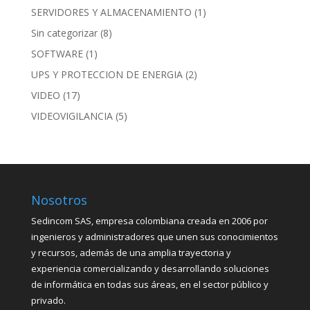
SERVIDORES Y ALMACENAMIENTO
(1)
Sin categorizar
(8)
SOFTWARE
(1)
UPS Y PROTECCION DE ENERGIA
(2)
VIDEO
(17)
VIDEOVIGILANCIA
(5)
Nosotros
Sedincom SAS, empresa colombiana creada en 2006 por
ingenieros y administradores que unen sus conocimientos
y recursos, además de una amplia trayectoria y
experiencia comercializando y desarrollando soluciones
de informática en todas sus áreas, en el sector público y
privado.