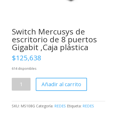
Switch Mercusys de
escritorio de 8 puertos
Gigabit ,Caja plástica
$
125,638
614 disponibles
Switch
Añadir al carrito
Mercusys
de
escritorio
de
SKU:
MS108G
Categoría:
REDES
Etiqueta:
REDES
8
puertos