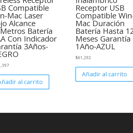
reless Receptor
Inalámbrico
B Compatible
Receptor USB
n-Mac Laser
Compatible Win
jo Alcance
Mac Duración
Metros Batería
Batería Hasta 1
A Con Indicador
Meses Garantía
rantía 3Años-
1Año-AZUL
EGRO
$
61,292
1,397
Añadir al carrito
Añadir al carrito