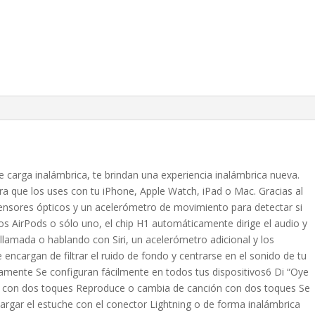
 carga inalámbrica, te brindan una experiencia inalámbrica nueva.
ara que los uses con tu iPhone, Apple Watch, iPad o Mac. Gracias al
ensores ópticos y un acelerómetro de movimiento para detectar si
dos AirPods o sólo uno, el chip H1 automáticamente dirige el audio y
llamada o hablando con Siri, un acelerómetro adicional y los
ncargan de filtrar el ruido de fondo y centrarse en el sonido de tu
amente Se configuran fácilmente en todos tus dispositivos6 Di “Oye
 Siri con dos toques Reproduce o cambia de canción con dos toques Se
rgar el estuche con el conector Lightning o de forma inalámbrica