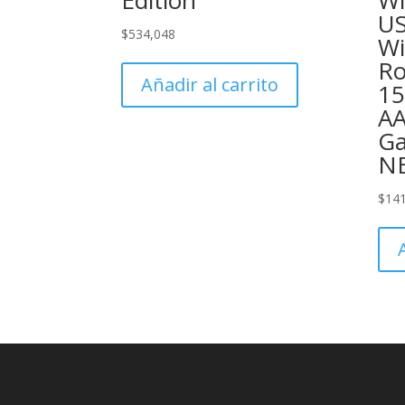
Edition
Wi
US
$
534,048
Wi
Ro
Añadir al carrito
15
AA
Ga
N
$
14