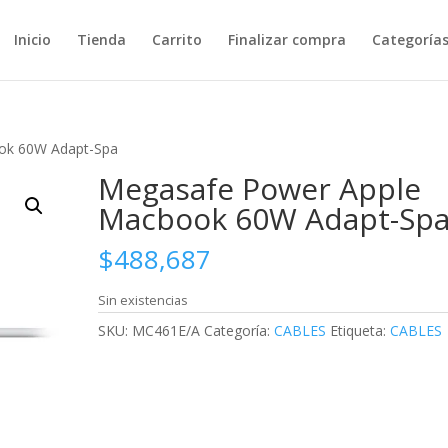
Inicio
Tienda
Carrito
Finalizar compra
Categoría
ok 60W Adapt-Spa
Megasafe Power Apple
Macbook 60W Adapt-Sp
$
488,687
Sin existencias
SKU:
MC461E/A
Categoría:
CABLES
Etiqueta:
CABLES