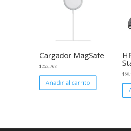
Cargador MagSafe
H
St
$
252,768
$
60,
Añadir al carrito