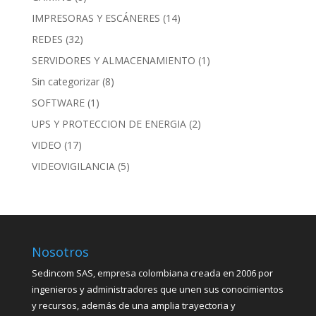
IMPRESORAS Y ESCÁNERES
(14)
REDES
(32)
SERVIDORES Y ALMACENAMIENTO
(1)
Sin categorizar
(8)
SOFTWARE
(1)
UPS Y PROTECCION DE ENERGIA
(2)
VIDEO
(17)
VIDEOVIGILANCIA
(5)
Nosotros
Sedincom SAS, empresa colombiana creada en 2006 por
ingenieros y administradores que unen sus conocimientos
y recursos, además de una amplia trayectoria y