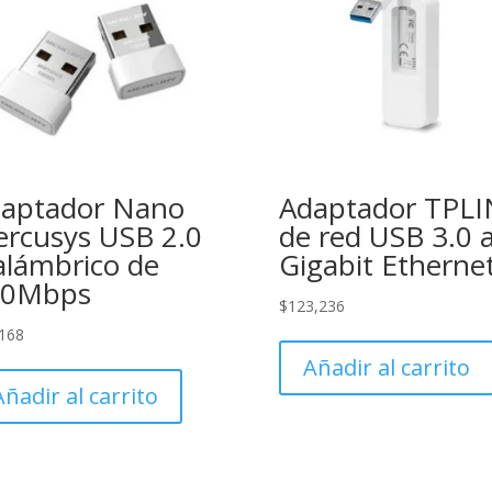
aptador Nano
Adaptador TPL
rcusys USB 2.0
de red USB 3.0 
alámbrico de
Gigabit Etherne
50Mbps
$
123,236
168
Añadir al carrito
Añadir al carrito