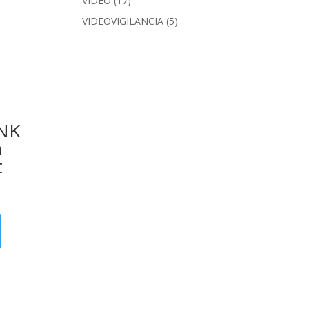
VIDEO
(17)
VIDEOVIGILANCIA
(5)
INK
a
t