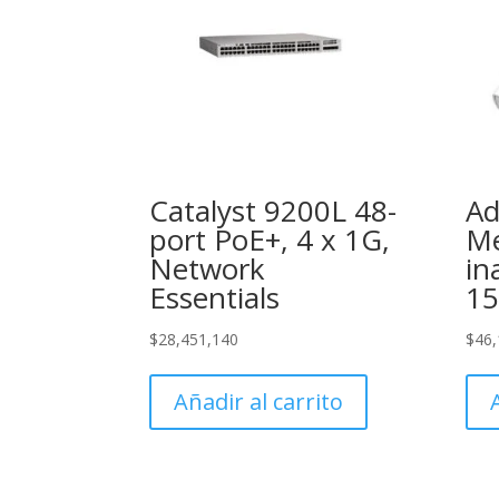
Catalyst 9200L 48-
Ad
port PoE+, 4 x 1G,
Me
Network
in
Essentials
1
$
28,451,140
$
46,
Añadir al carrito