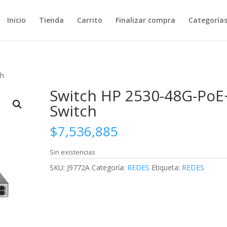
Inicio
Tienda
Carrito
Finalizar compra
Categoría
ch
Switch HP 2530-48G-PoE
Switch
$
7,536,885
Sin existencias
SKU:
J9772A
Categoría:
REDES
Etiqueta:
REDES