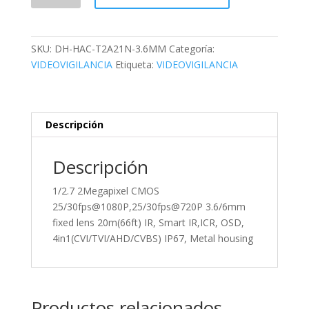
Domo,
2MP,
Lente
SKU:
DH-HAC-T2A21N-3.6MM
Categoría:
fijo
VIDEOVIGILANCIA
Etiqueta:
VIDEOVIGILANCIA
3,6mm,
4en1
(CVI/TVI/AHD/CVBS),
Metal,
Descripción
Smart
IR20m,
Descripción
IP67,
12VDC.
1/2.7 2Megapixel CMOS
cantidad
25/30fps@1080P,25/30fps@720P 3.6/6mm
fixed lens 20m(66ft) IR, Smart IR,ICR, OSD,
4in1(CVI/TVI/AHD/CVBS) IP67, Metal housing
Productos relacionados