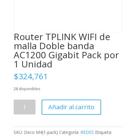
Router TPLINK WIFI de
malla Doble banda
AC1200 Gigabit Pack por
1 Unidad
$
324,761
28 disponibles
Router
Añadir al carrito
TPLINK
WIFI
de
malla
SKU:
Deco M4(1-pack)
Categoría:
REDES
Etiqueta: