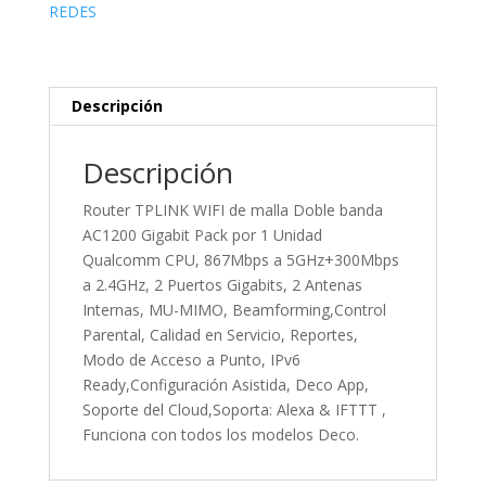
Doble
REDES
banda
AC1200
Gigabit
Pack
Descripción
por
1
Descripción
Unidad
cantidad
Router TPLINK WIFI de malla Doble banda
AC1200 Gigabit Pack por 1 Unidad
Qualcomm CPU, 867Mbps a 5GHz+300Mbps
a 2.4GHz, 2 Puertos Gigabits, 2 Antenas
Internas, MU-MIMO, Beamforming,Control
Parental, Calidad en Servicio, Reportes,
Modo de Acceso a Punto, IPv6
Ready,Configuración Asistida, Deco App,
Soporte del Cloud,Soporta: Alexa & IFTTT ,
Funciona con todos los modelos Deco.