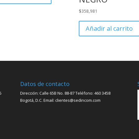
$
358,981
Añadir al carrito
Datos de contacto
6
Dirección: Calle 65B No. 88-87 Teléfono: 460 3458
Bogotá, D.C. Email: clientes@sedincom.com