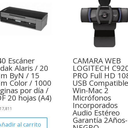
40 Escáner
CAMARA WEB
dak Alaris / 20
LOGITECH C92
m ByN / 15
PRO Full HD 10
m Color / 1000
USB Compatibl
ginas por día /
Win-Mac 2
F 20 hojas (A4)
Micrófonos
Incorporados
17,811
Audio Estéreo
Garantía 2Años-
Añadir al carrito
NEGRO