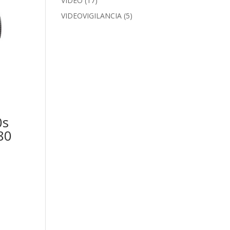
VIDEO
(17)
VIDEOVIGILANCIA
(5)
0s
80
e