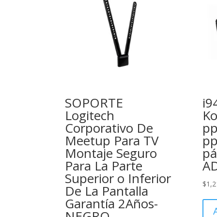
SOPORTE
i9
Logitech
Ko
Corporativo De
pp
Meetup Para TV
pp
Montaje Seguro
pá
Para La Parte
AD
Superior o Inferior
$
1,2
De La Pantalla
Garantía 2Años-
NEGRO