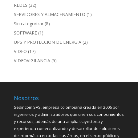
REDES
(32)
SERVIDORES Y ALMACENAMIENTO
(1)
Sin categorizar
(8)
SOFTWARE
(1)
UPS Y PROTECCION DE ENERGIA
(2)
VIDEO
(17)
VIDEOVIGILANCIA
(5)
Nosotros
Sedincom SAS, empresa colombiana creada en 2006 por
ingenieros y administradores que unen sus conocimientos
y recursos, además de una amplia trayectoria y
experiencia comercializando y desarrollando soluciones
de informática en todas sus áreas, en el sector público y