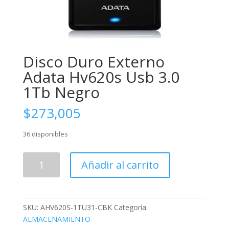
Disco Duro Externo
Adata Hv620s Usb 3.0
1Tb Negro
$
273,005
36 disponibles
Disco
Añadir al carrito
Duro
Externo
Adata
Hv620s
SKU:
AHV620S-1TU31-CBK
Categoría:
Usb
ALMACENAMIENTO
3.0