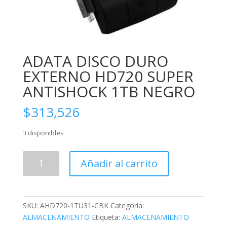
ADATA DISCO DURO
EXTERNO HD720 SUPER
ANTISHOCK 1TB NEGRO
$
313,526
3 disponibles
ADATA
Añadir al carrito
DISCO
DURO
EXTERNO
HD720
SKU:
AHD720-1TU31-CBK
Categoría:
SUPER
ALMACENAMIENTO
Etiqueta:
ALMACENAMIENTO
ANTISHOCK