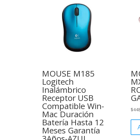
MOUSE M185
MO
Logitech
M
Inalámbrico
R
Receptor USB
G
Compatible Win-
$
44
Mac Duración
Batería Hasta 12
Meses Garantía
3Años-AZUL