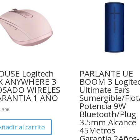
USE Logitech
PARLANTE UE
X ANYWHERE 3
BOOM 3 Logite
OSADO WIRELES
Ultimate Ears
ARANTIA 1 AÑO
Sumergible/Flot
Potencia 9W
8,306
Bluetooth/Plug
3.5mm Alcance
Añadir al carrito
45Metros
Garantía 2Años-