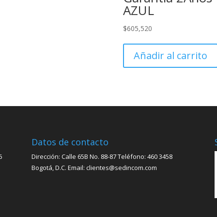
AZUL
$
605,520
Añadir al carrito
Datos de contacto
6
Dirección: Calle 65B No. 88-87 Teléfono: 460 3458
Bogotá, D.C. Email: clientes@sedincom.com