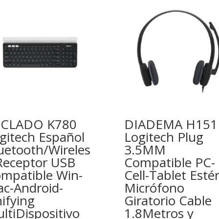
ECLADO K780
DIADEMA H151
gitech Español
Logitech Plug
uetooth/Wireles
3.5MM
Receptor USB
Compatible PC-
mpatible Win-
Cell-Tablet Esté
c-Android-
Micrófono
ifying
Giratorio Cable
ltiDispositivo
1.8Metros y