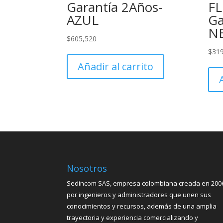
Garantía 2Años-
FL
AZUL
Ga
N
$
605,520
$
31
Añadir al carrito
Nosotros
Sedincom SAS, empresa colombiana creada en 200
por ingenieros y administradores que unen sus
conocimientos y recursos, además de una amplia
trayectoria y experiencia comercializando y