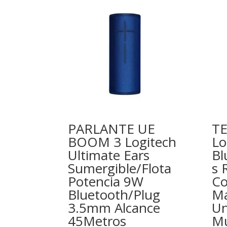
PARLANTE UE
T
BOOM 3 Logitech
Lo
Ultimate Ears
Bl
Sumergible/Flota
s 
Potencia 9W
Co
Bluetooth/Plug
Ma
3.5mm Alcance
Un
45Metros
Mu