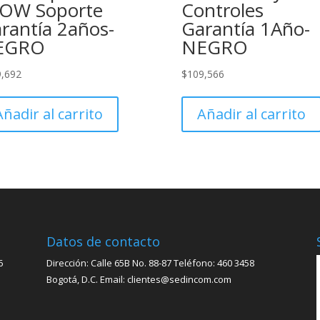
OW Soporte
Controles
rantía 2años-
Garantía 1Año-
EGRO
NEGRO
9,692
$
109,566
Añadir al carrito
Añadir al carrito
Datos de contacto
6
Dirección: Calle 65B No. 88-87 Teléfono: 460 3458
Bogotá, D.C. Email: clientes@sedincom.com