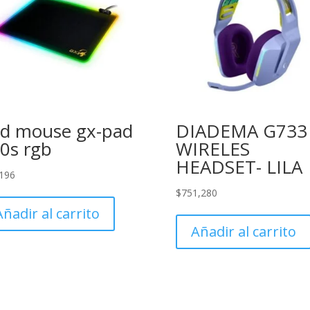
d mouse gx-pad
DIADEMA G733
0s rgb
WIRELES
HEADSET- LILA
196
$
751,280
Añadir al carrito
Añadir al carrito