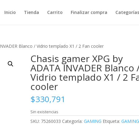
Inicio
Tienda
Carrito
Finalizar compra
Categoría
VADER Blanco / Vidrio templado X1 / 2 Fan cooler
Chasis gamer XPG by
ADATA INVADER Blanco 
Vidrio templado X1 / 2 F
cooler
$
330,791
Sin existencias
SKU:
75260033
Categoría:
GAMING
Etiqueta:
GAMIN