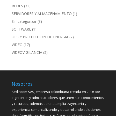
REDES
(32)
SERVIDORES Y ALMACENAMIENTO
(1)
Sin categorizar
(8)
SOFTWARE
(1)
UPS Y PROTECCION DE ENERGIA
(2)
VIDEO
(17)
VIDEOVIGILANCIA
(5)
Nosotros
Sedincom SAS, empresa colombiana creada en 2006 por
ingenieros y administradores que unen sus conocimientos
y recursos, además de una amplia trayectoria y
experiencia comercializando y desarrollando soluciones
de informática en todas sus áreas, en el sector público y