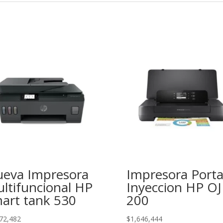
eva Impresora
Impresora Portat
ltifuncional HP
Inyeccion HP OJ
art tank 530
200
72,482
$
1,646,444