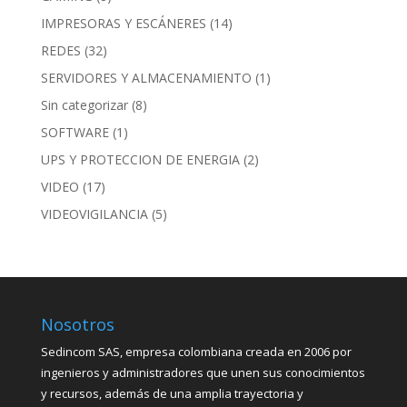
IMPRESORAS Y ESCÁNERES
(14)
REDES
(32)
SERVIDORES Y ALMACENAMIENTO
(1)
Sin categorizar
(8)
SOFTWARE
(1)
UPS Y PROTECCION DE ENERGIA
(2)
VIDEO
(17)
VIDEOVIGILANCIA
(5)
Nosotros
Sedincom SAS, empresa colombiana creada en 2006 por
ingenieros y administradores que unen sus conocimientos
y recursos, además de una amplia trayectoria y