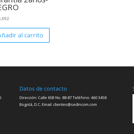
EGRO
9,692
Añadir al carrito
Datos de contacto
6
Dirección: Calle 65B No. 88-87 Teléfono: 460 3458
Bogotá, D.C. Email: clientes@sedincom.com