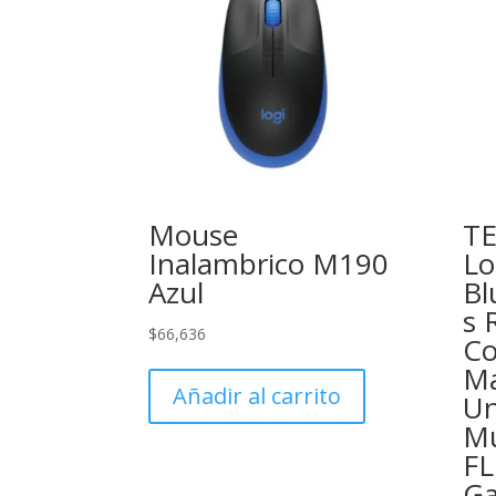
Mouse
T
Inalambrico M190
Lo
Azul
Bl
s 
$
66,636
Co
Ma
Añadir al carrito
Un
Mu
FL
Ga