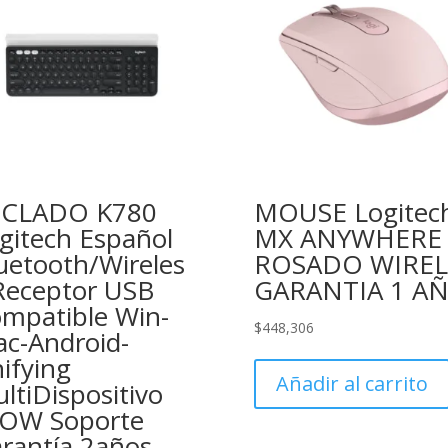
ECLADO K780
MOUSE Logitec
gitech Español
MX ANYWHERE 
uetooth/Wireles
ROSADO WIREL
Receptor USB
GARANTIA 1 A
mpatible Win-
$
448,306
c-Android-
ifying
Añadir al carrito
ltiDispositivo
OW Soporte
rantía 2años-