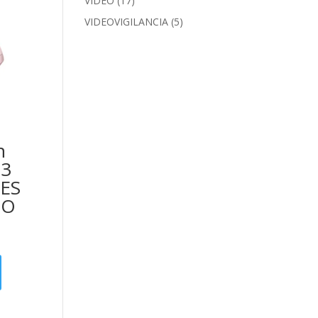
VIDEO
(17)
VIDEOVIGILANCIA
(5)
h
3
ES
ÑO