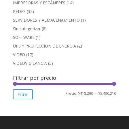
IMPRESORAS Y ESCÁNERES
(14)
REDES
(32)
SERVIDORES Y ALMACENAMIENTO
(1)
Sin categorizar
(8)
SOFTWARE
(1)
UPS Y PROTECCION DE ENERGIA
(2)
VIDEO
(17)
VIDEOVIGILANCIA
(5)
Filtrar por precio
Precio
Precio
Precio:
$418,290
—
$5,430,210
Filtrar
mínimo
máxim