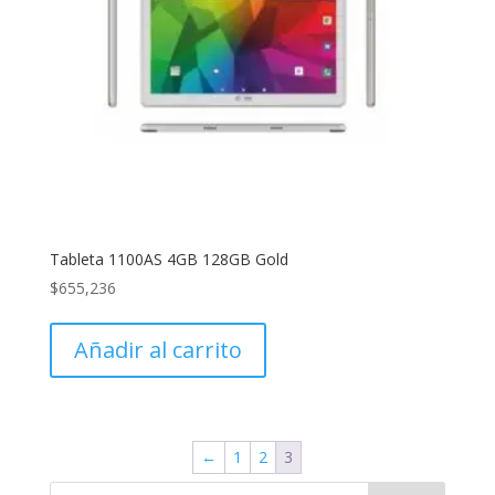
Tableta 1100AS 4GB 128GB Gold
$
655,236
Añadir al carrito
←
1
2
3